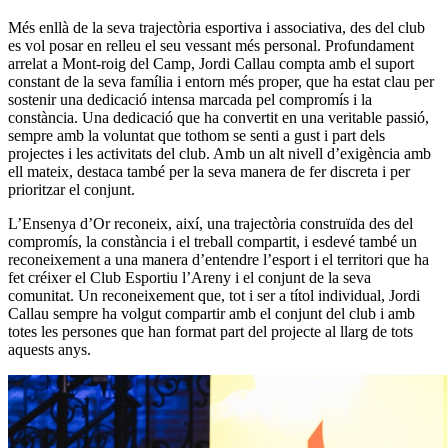
Més enllà de la seva trajectòria esportiva i associativa, des del club
es vol posar en relleu el seu vessant més personal. Profundament
arrelat a Mont-roig del Camp, Jordi Callau compta amb el suport
constant de la seva família i entorn més proper, que ha estat clau per
sostenir una dedicació intensa marcada pel compromís i la
constància. Una dedicació que ha convertit en una veritable passió,
sempre amb la voluntat que tothom se senti a gust i part dels
projectes i les activitats del club. Amb un alt nivell d’exigència amb
ell mateix, destaca també per la seva manera de fer discreta i per
prioritzar el conjunt.
L’Ensenya d’Or reconeix, així, una trajectòria construïda des del
compromís, la constància i el treball compartit, i esdevé també un
reconeixement a una manera d’entendre l’esport i el territori que ha
fet créixer el Club Esportiu l’Areny i el conjunt de la seva
comunitat. Un reconeixement que, tot i ser a títol individual, Jordi
Callau sempre ha volgut compartir amb el conjunt del club i amb
totes les persones que han format part del projecte al llarg de tots
aquests anys.