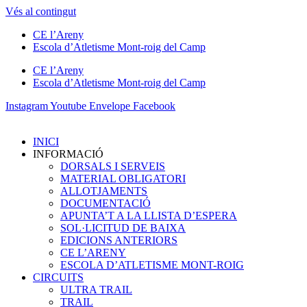
Vés al contingut
CE l’Areny
Escola d’Atletisme Mont-roig del Camp
CE l’Areny
Escola d’Atletisme Mont-roig del Camp
Instagram
Youtube
Envelope
Facebook
INICI
INFORMACIÓ
DORSALS I SERVEIS
MATERIAL OBLIGATORI
ALLOTJAMENTS
DOCUMENTACIÓ
APUNTA’T A LA LLISTA D’ESPERA
SOL·LICITUD DE BAIXA
EDICIONS ANTERIORS
CE L’ARENY
ESCOLA D’ATLETISME MONT-ROIG
CIRCUITS
ULTRA TRAIL
TRAIL