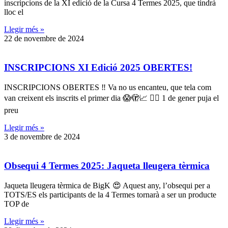
inscripcions de la XI edició de la
Cursa 4 Termes
2025, que tindrà
lloc el
Llegir més »
22 de novembre de 2024
INSCRIPCIONS XI Edició 2025 OBERTES!
INSCRIPCIONS OBERTES ‼️ Va no us encanteu, que tela com
van creixent els inscrits el primer dia 😱🫣📈 👉🏻 1 de gener puja el
preu
Llegir més »
3 de novembre de 2024
Obsequi
4 Termes
2025: Jaqueta lleugera tèrmica
Jaqueta lleugera tèrmica de BigK 😍 Aquest any, l’obsequi per a
TOTS/ES els participants de la
4 Termes
tornarà a ser un producte
TOP de
Llegir més »