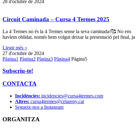
28 d'octubre de 2024
Circuit Caminada –
Cursa 4 Termes
2025
La
4 Termes
no és la
4 Termes
sense la seva caminada!🥰 No ens
havíem oblidat, només hem volgut deixar la presentació pel final, ja
Llegir més »
27 d'octubre de 2024
Pàgina
1
Pàgina
2
Pàgina
3
Pàgina
4
Pàgina
5
Subscriu-te!
CONTACTA
Incidències:
incidencies@cursa4termes.com
Altres:
cursa4termes@celareny.cat
Segueix-nos a Instagram
ORGANITZA