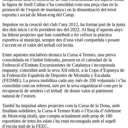
la figura de Jordi Callau s’ha consolidat com una peça clau en la
promoció de l’esport de muntanya i en la dinamització del teixit
esportiu i social de Mont-roig del Camp.
Impulsor en la creació del club l’any 2012, ha format part de la junta
des dels inicis i n’és president des del 2022. Al llarg d’aquests anys
ha liderat projectes que han contribuït a fer créixer la pràctica
esportiva al municipi, sempre des d’una visió compartida i posant
l’accent en el valor del treball col·lectiu.
Entre aquestes iniciatives destaca la Cursa 4 Termes, una prova
consolidada en l’àmbit federatiu, present en el calendari de la
Federació d’Entitats Excursionistes de Catalunya i incorporada
enguany, coincidint amb la seva XII edició, a la Copa d’Espanya de
la Federación Española de Deportes de Montaña y Escalada
(FEDME). La prova mobilitza cada any més de 200 voluntaris i s’ha
consolidat com un referent, tant per la seva organització com per la
recuperació de senders i el treball de donar valor al patrimoni
natural de l’entorn.
També ha impulsat altres projectes com la Cursa de la Dona, amb
finalitats solidàries, la
Cursa 4 Termes
Kids o l’Escola d’Atletisme
de Mont-roig (trail), que compta actualment amb prop de 180
esportistes de totes les edats i ha estat reconeguda amb el segell
d’escola trail de la FEEC.